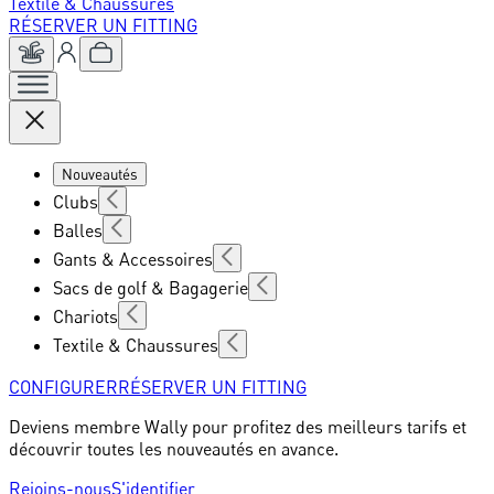
Textile & Chaussures
RÉSERVER UN FITTING
Nouveautés
Clubs
Balles
Gants & Accessoires
Sacs de golf & Bagagerie
Chariots
Textile & Chaussures
CONFIGURER
RÉSERVER UN FITTING
Deviens membre Wally pour profitez des meilleurs tarifs et
découvrir toutes les nouveautés en avance.
Rejoins-nous
S'identifier