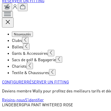
RÉSERVER UN FITTING
Nouveautés
Clubs
Balles
Gants & Accessoires
Sacs de golf & Bagagerie
Chariots
Textile & Chaussures
CONFIGURER
RÉSERVER UN FITTING
Deviens membre Wally pour profitez des meilleurs tarifs et dé
Rejoins-nous
S'identifier
LINDEBERG
PIA PANT WHITERED ROSE