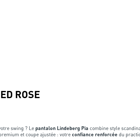
RED ROSE
votre swing ? Le
pantalon Lindeberg Pia
combine style scandina
 premium et coupe ajustée : votre
confiance renforcée
du practi