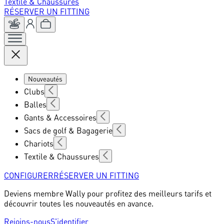
Textile & Chaussures
RÉSERVER UN FITTING
Nouveautés
Clubs
Balles
Gants & Accessoires
Sacs de golf & Bagagerie
Chariots
Textile & Chaussures
CONFIGURER
RÉSERVER UN FITTING
Deviens membre Wally pour profitez des meilleurs tarifs et
découvrir toutes les nouveautés en avance.
Rejoins-nous
S'identifier