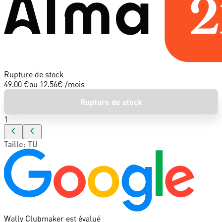
Rupture de stock
49.00 €
ou
12.56
€ /mois
Rupture de stock
1
Taille
:
TU
Wally Clubmaker est évalué