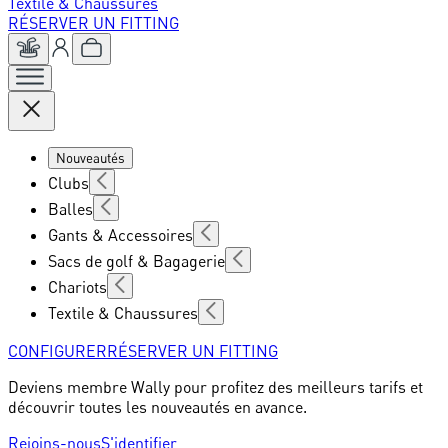
Textile & Chaussures
RÉSERVER UN FITTING
Nouveautés
Clubs
Balles
Gants & Accessoires
Sacs de golf & Bagagerie
Chariots
Textile & Chaussures
CONFIGURER
RÉSERVER UN FITTING
Deviens membre Wally pour profitez des meilleurs tarifs et
découvrir toutes les nouveautés en avance.
Rejoins-nous
S'identifier