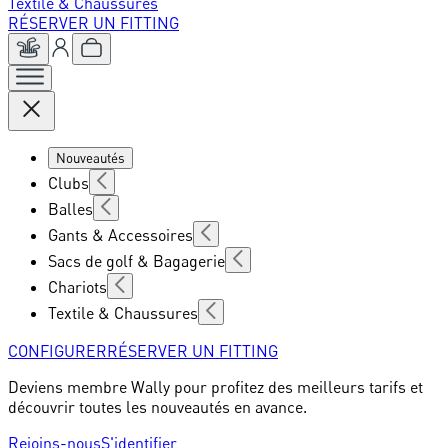
Textile & Chaussures
RÉSERVER UN FITTING
Nouveautés
Clubs
Balles
Gants & Accessoires
Sacs de golf & Bagagerie
Chariots
Textile & Chaussures
CONFIGURER
RÉSERVER UN FITTING
Deviens membre Wally pour profitez des meilleurs tarifs et
découvrir toutes les nouveautés en avance.
Rejoins-nous
S'identifier