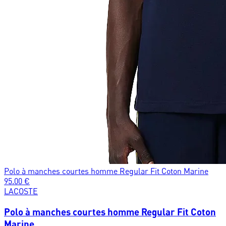
Polo à manches courtes homme Regular Fit Coton Marine
95.00
€
LACOSTE
Polo à manches courtes homme Regular Fit Coton
Marine