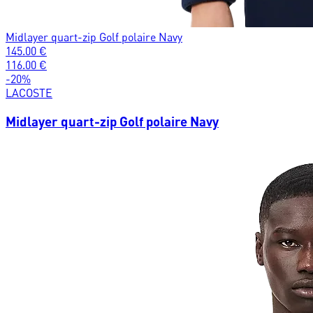
Midlayer quart-zip Golf polaire Navy
145.00
€
116.00
€
-
20
%
LACOSTE
Midlayer quart-zip Golf polaire Navy