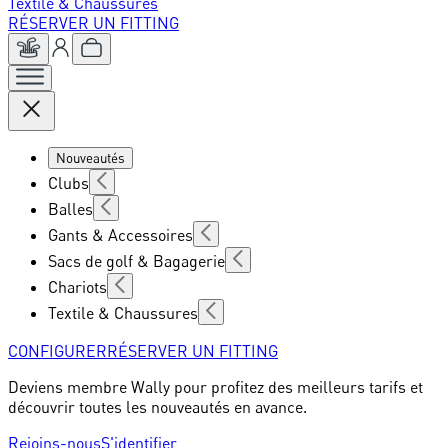
Textile & Chaussures
RÉSERVER UN FITTING
Nouveautés
Clubs
Balles
Gants & Accessoires
Sacs de golf & Bagagerie
Chariots
Textile & Chaussures
CONFIGURER
RÉSERVER UN FITTING
Deviens membre Wally pour profitez des meilleurs tarifs et
découvrir toutes les nouveautés en avance.
Rejoins-nous
S'identifier