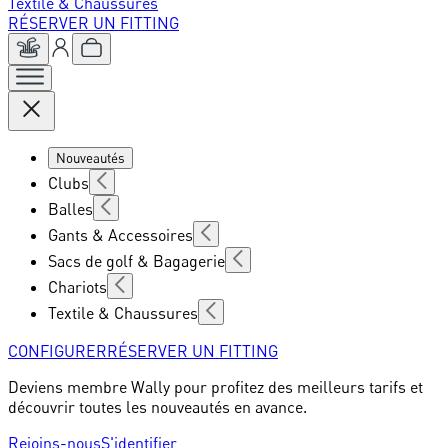
Textile & Chaussures
RÉSERVER UN FITTING
Nouveautés
Clubs
Balles
Gants & Accessoires
Sacs de golf & Bagagerie
Chariots
Textile & Chaussures
CONFIGURER
RÉSERVER UN FITTING
Deviens membre Wally pour profitez des meilleurs tarifs et
découvrir toutes les nouveautés en avance.
Rejoins-nous
S'identifier