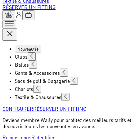
Textile & Chaussures
RÉSERVER UN FITTING
Nouveautés
Clubs
Balles
Gants & Accessoires
Sacs de golf & Bagagerie
Chariots
Textile & Chaussures
CONFIGURER
RÉSERVER UN FITTING
Deviens membre Wally pour profitez des meilleurs tarifs et
découvrir toutes les nouveautés en avance.
Rejoins-nous
S'identifier