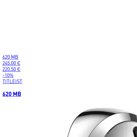
620 MB
245.00
€
220.50
€
-
10
%
TITLEIST
620 MB