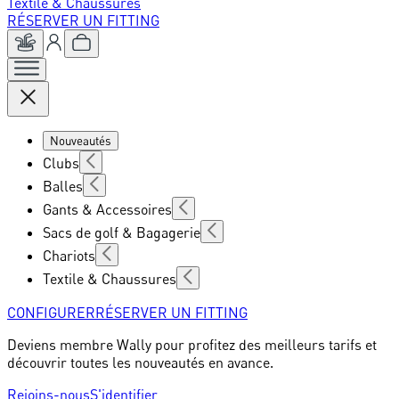
Textile & Chaussures
RÉSERVER UN FITTING
Nouveautés
Clubs
Balles
Gants & Accessoires
Sacs de golf & Bagagerie
Chariots
Textile & Chaussures
CONFIGURER
RÉSERVER UN FITTING
Deviens membre Wally pour profitez des meilleurs tarifs et
découvrir toutes les nouveautés en avance.
Rejoins-nous
S'identifier