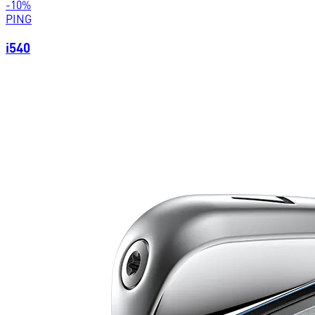
-
10
%
PING
i540