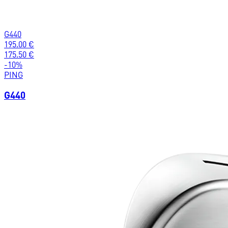
G440
195.00
€
175.50
€
-
10
%
PING
G440