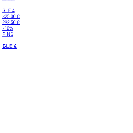
GLE 4
325.00
€
292.50
€
-
10
%
PING
GLE 4