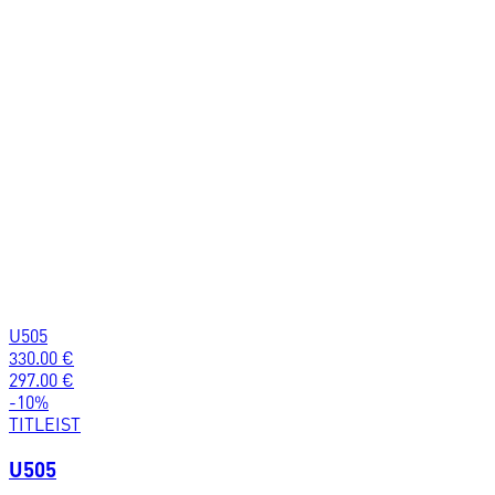
U505
330.00
€
297.00
€
-
10
%
TITLEIST
U505