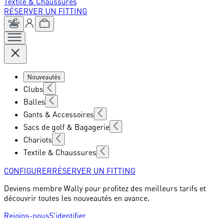
Textile & Chaussures
RÉSERVER UN FITTING
Nouveautés
Clubs
Balles
Gants & Accessoires
Sacs de golf & Bagagerie
Chariots
Textile & Chaussures
CONFIGURER
RÉSERVER UN FITTING
Deviens membre Wally pour profitez des meilleurs tarifs et
découvrir toutes les nouveautés en avance.
Rejoins-nous
S'identifier