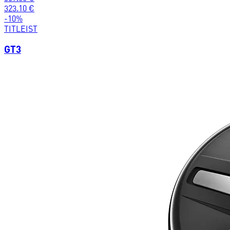
323.10
€
-
10
%
TITLEIST
GT3