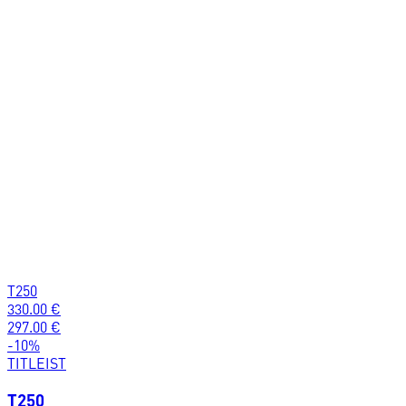
T250
330.00
€
297.00
€
-
10
%
TITLEIST
T250