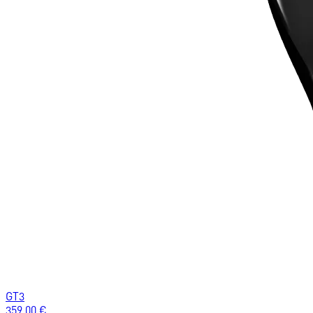
GT3
359.00
€