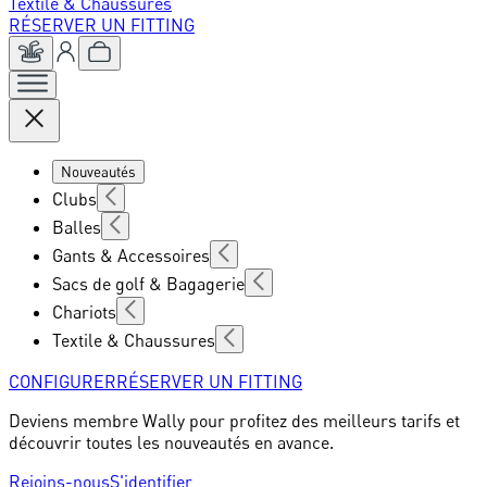
Textile & Chaussures
RÉSERVER UN FITTING
Nouveautés
Clubs
Balles
Gants & Accessoires
Sacs de golf & Bagagerie
Chariots
Textile & Chaussures
CONFIGURER
RÉSERVER UN FITTING
Deviens membre Wally pour profitez des meilleurs tarifs et
découvrir toutes les nouveautés en avance.
Rejoins-nous
S'identifier