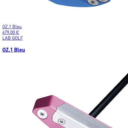
OZ.1 Bleu
679.00
€
LAB GOLF
OZ.1 Bleu