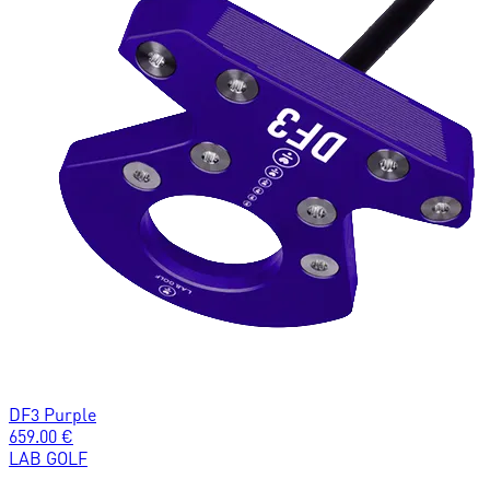
DF3 Purple
659.00
€
LAB GOLF