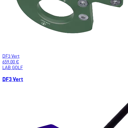
DF3 Vert
659.00
€
LAB GOLF
DF3 Vert