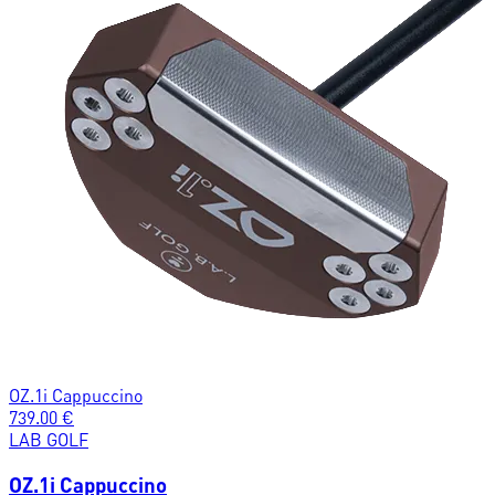
OZ.1i Cappuccino
739.00
€
LAB GOLF
OZ.1i Cappuccino