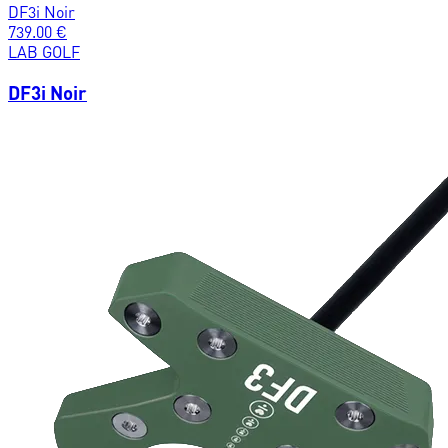
DF3i Noir
739.00
€
LAB GOLF
DF3i Noir