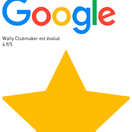
Wally Clubmaker est évalué
4.9
/5