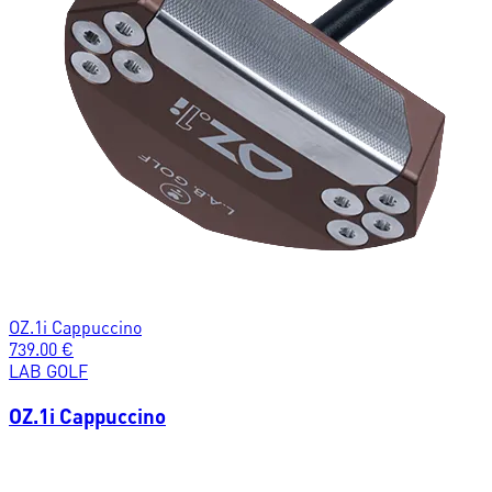
OZ.1i Cappuccino
739.00
€
LAB GOLF
OZ.1i Cappuccino