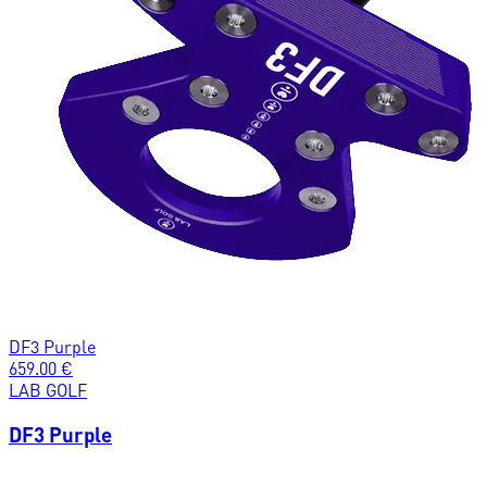
DF3 Purple
659.00
€
LAB GOLF
DF3 Purple