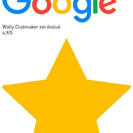
Wally Clubmaker est évalué
4.9
/5