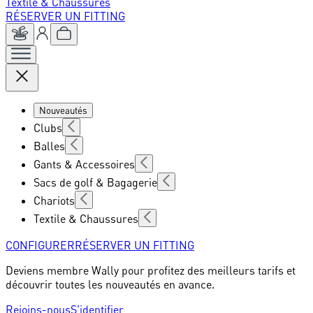
Textile & Chaussures
RÉSERVER UN FITTING
Nouveautés
Clubs
Balles
Gants & Accessoires
Sacs de golf & Bagagerie
Chariots
Textile & Chaussures
CONFIGURER
RÉSERVER UN FITTING
Deviens membre Wally pour profitez des meilleurs tarifs et
découvrir toutes les nouveautés en avance.
Rejoins-nous
S'identifier