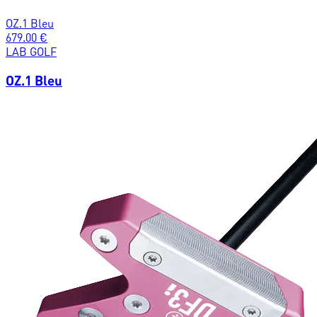
OZ.1 Bleu
679.00
€
LAB GOLF
OZ.1 Bleu