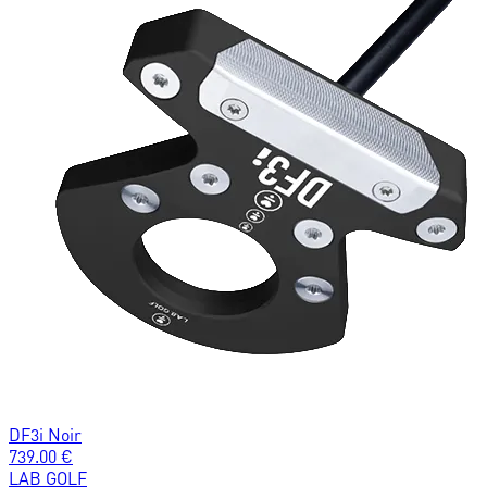
DF3i Noir
739.00
€
LAB GOLF