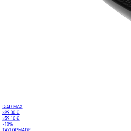
Qi4D MAX
399.00
€
359.10
€
-
10
%
TAYLORMADE