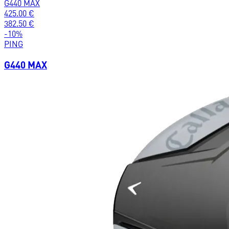
G440 MAX
425.00
€
382.50
€
-
10
%
PING
G440 MAX