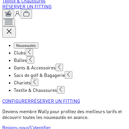
Textile & Chaussures
RÉSERVER UN FITTING
Nouveautés
Clubs
Balles
Gants & Accessoires
Sacs de golf & Bagagerie
Chariots
Textile & Chaussures
CONFIGURER
RÉSERVER UN FITTING
Deviens membre Wally pour profitez des meilleurs tarifs et
découvrir toutes les nouveautés en avance.
Rejoins-nous
S'identifier