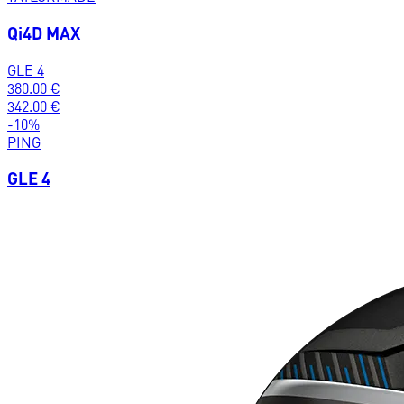
Qi4D MAX
GLE 4
380.00
€
342.00
€
-
10
%
PING
GLE 4