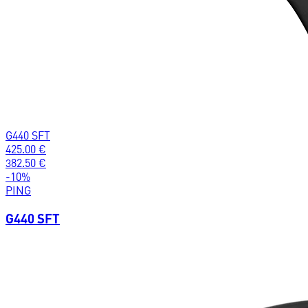
G440 SFT
425.00
€
382.50
€
-
10
%
PING
G440 SFT