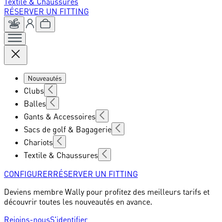
Textile & Chaussures
RÉSERVER UN FITTING
Nouveautés
Clubs
Balles
Gants & Accessoires
Sacs de golf & Bagagerie
Chariots
Textile & Chaussures
CONFIGURER
RÉSERVER UN FITTING
Deviens membre Wally pour profitez des meilleurs tarifs et
découvrir toutes les nouveautés en avance.
Rejoins-nous
S'identifier