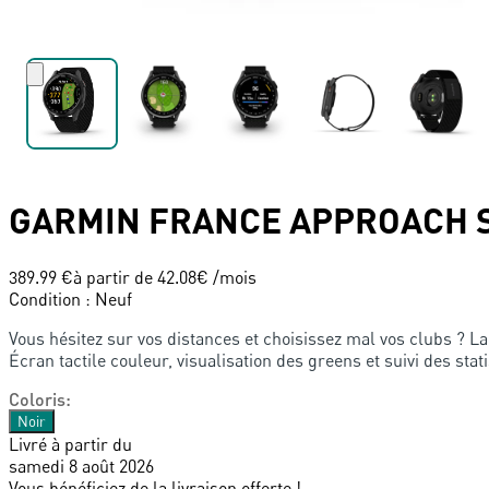
GARMIN FRANCE
APPROACH 
389.99 €
à partir de
42.08
€ /mois
Condition
:
Neuf
Vous hésitez sur vos distances et choisissez mal vos clubs ? L
Écran tactile couleur, visualisation des greens et suivi des sta
Coloris
:
Noir
Livré à partir du
samedi 8 août 2026
Vous bénéficiez de la livraison offerte !