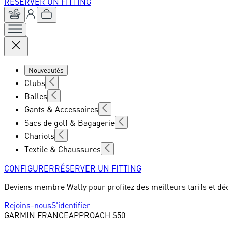
RÉSERVER UN FITTING
Nouveautés
Clubs
Balles
Gants & Accessoires
Sacs de golf & Bagagerie
Chariots
Textile & Chaussures
CONFIGURER
RÉSERVER UN FITTING
Deviens membre Wally pour profitez des meilleurs tarifs et dé
Rejoins-nous
S'identifier
GARMIN FRANCE
APPROACH S50