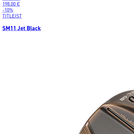
198.00
€
-
10
%
TITLEIST
SM11 Jet Black