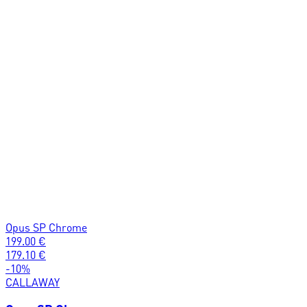
Opus SP Chrome
199.00
€
179.10
€
-
10
%
CALLAWAY