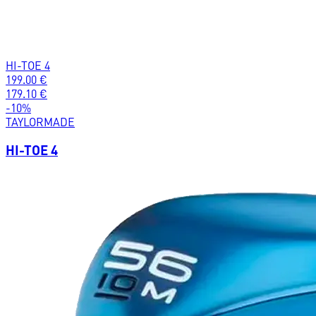
HI-TOE 4
199.00
€
179.10
€
-
10
%
TAYLORMADE
HI-TOE 4