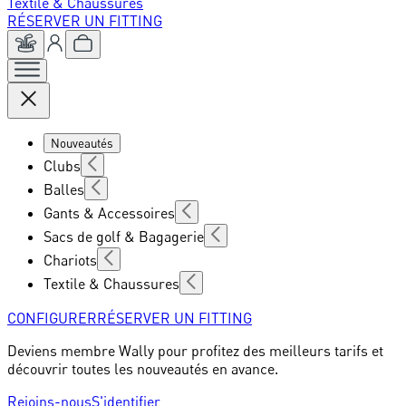
Textile & Chaussures
RÉSERVER UN FITTING
Nouveautés
Clubs
Balles
Gants & Accessoires
Sacs de golf & Bagagerie
Chariots
Textile & Chaussures
CONFIGURER
RÉSERVER UN FITTING
Deviens membre Wally pour profitez des meilleurs tarifs et
découvrir toutes les nouveautés en avance.
Rejoins-nous
S'identifier