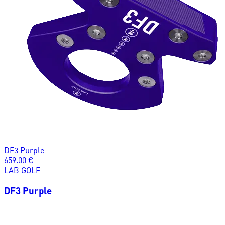
DF3 Purple
659.00
€
LAB GOLF
DF3 Purple