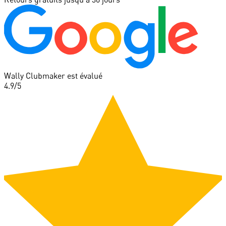
Wally Clubmaker est évalué
4.9
/5