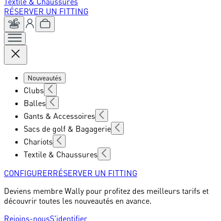
Textile & Chaussures
RÉSERVER UN FITTING
Nouveautés
Clubs
Balles
Gants & Accessoires
Sacs de golf & Bagagerie
Chariots
Textile & Chaussures
CONFIGURER
RÉSERVER UN FITTING
Deviens membre Wally pour profitez des meilleurs tarifs et
découvrir toutes les nouveautés en avance.
Rejoins-nous
S'identifier