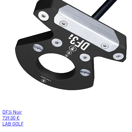
DF3i Noir
739.00
€
LAB GOLF