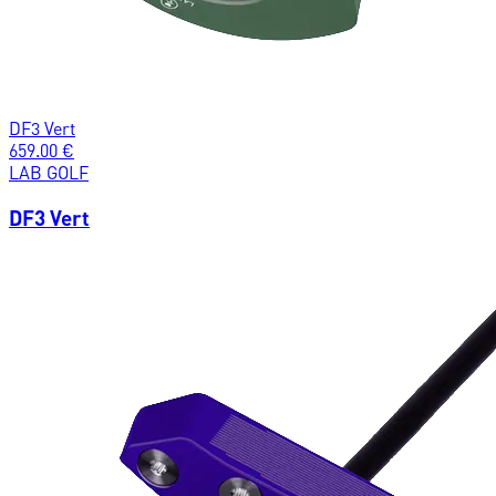
DF3 Vert
659.00
€
LAB GOLF
DF3 Vert