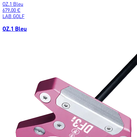
OZ.1 Bleu
679.00
€
LAB GOLF
OZ.1 Bleu