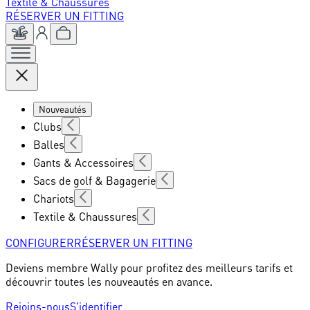
Textile & Chaussures
RÉSERVER UN FITTING
Nouveautés
Clubs
Balles
Gants & Accessoires
Sacs de golf & Bagagerie
Chariots
Textile & Chaussures
CONFIGURER
RÉSERVER UN FITTING
Deviens membre Wally pour profitez des meilleurs tarifs et
découvrir toutes les nouveautés en avance.
Rejoins-nous
S'identifier