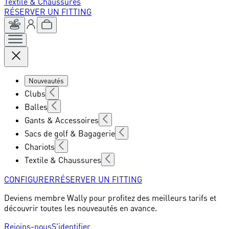
Textile & Chaussures
RÉSERVER UN FITTING
Nouveautés
Clubs
Balles
Gants & Accessoires
Sacs de golf & Bagagerie
Chariots
Textile & Chaussures
CONFIGURER
RÉSERVER UN FITTING
Deviens membre Wally pour profitez des meilleurs tarifs et
découvrir toutes les nouveautés en avance.
Rejoins-nous
S'identifier