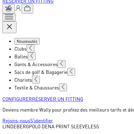
RÉSERVER UN FITTING
Nouveautés
Clubs
Balles
Gants & Accessoires
Sacs de golf & Bagagerie
Chariots
Textile & Chaussures
CONFIGURER
RÉSERVER UN FITTING
Deviens membre Wally pour profitez des meilleurs tarifs et dé
Rejoins-nous
S'identifier
LINDEBERG
POLO DENA PRINT SLEEVELESS