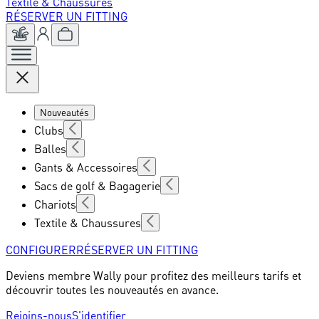
Textile & Chaussures
RÉSERVER UN FITTING
Nouveautés
Clubs
Balles
Gants & Accessoires
Sacs de golf & Bagagerie
Chariots
Textile & Chaussures
CONFIGURER
RÉSERVER UN FITTING
Deviens membre Wally pour profitez des meilleurs tarifs et
découvrir toutes les nouveautés en avance.
Rejoins-nous
S'identifier