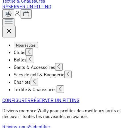
Textile & Chaussures
RÉSERVER UN FITTING
Nouveautés
Clubs
Balles
Gants & Accessoires
Sacs de golf & Bagagerie
Chariots
Textile & Chaussures
CONFIGURER
RÉSERVER UN FITTING
Deviens membre Wally pour profitez des meilleurs tarifs et
découvrir toutes les nouveautés en avance.
Rejoins-nous
S'identifier