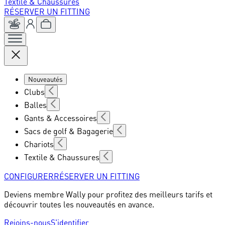
Textile & Chaussures
RÉSERVER UN FITTING
Nouveautés
Clubs
Balles
Gants & Accessoires
Sacs de golf & Bagagerie
Chariots
Textile & Chaussures
CONFIGURER
RÉSERVER UN FITTING
Deviens membre Wally pour profitez des meilleurs tarifs et
découvrir toutes les nouveautés en avance.
Rejoins-nous
S'identifier