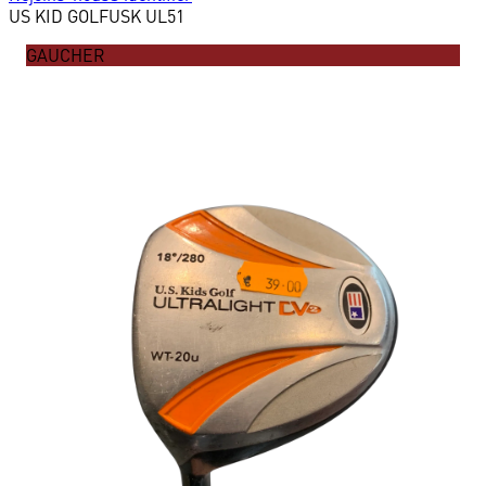
US KID GOLF
USK UL51
GAUCHER