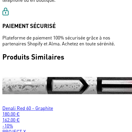
téléphone ou en boutique.
PAIEMENT SÉCURISÉ
Plateforme de paiement 100% sécurisée grâce à nos
partenaires Shopify et Alma. Achetez en toute sérénité.
Produits Similaires
Denali Red 60 - Graphite
180.00
€
162.00
€
-
10
%
PROJECT X