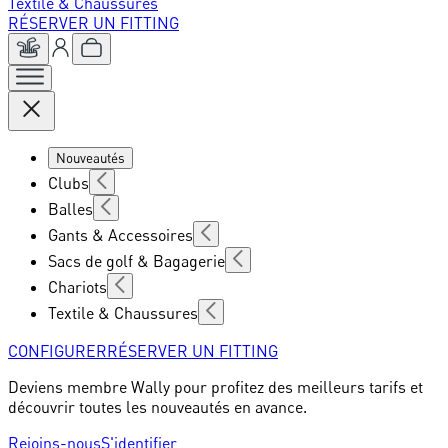
Textile & Chaussures
RÉSERVER UN FITTING
Nouveautés
Clubs
Balles
Gants & Accessoires
Sacs de golf & Bagagerie
Chariots
Textile & Chaussures
CONFIGURER
RÉSERVER UN FITTING
Deviens membre Wally pour profitez des meilleurs tarifs et
découvrir toutes les nouveautés en avance.
Rejoins-nous
S'identifier