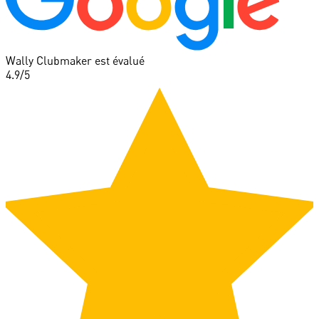
Wally Clubmaker est évalué
4.9
/5