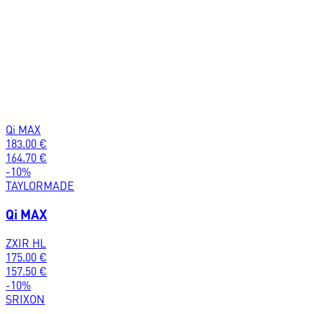
Qi MAX
183.00
€
164.70
€
-
10
%
TAYLORMADE
Qi MAX
ZXIR HL
175.00
€
157.50
€
-
10
%
SRIXON