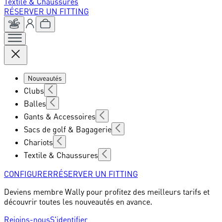
Textile & Chaussures
RÉSERVER UN FITTING
Nouveautés
Clubs
Balles
Gants & Accessoires
Sacs de golf & Bagagerie
Chariots
Textile & Chaussures
CONFIGURER
RÉSERVER UN FITTING
Deviens membre Wally pour profitez des meilleurs tarifs et
découvrir toutes les nouveautés en avance.
Rejoins-nous
S'identifier