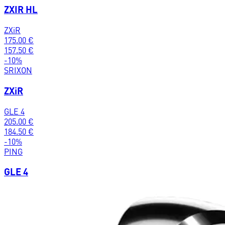
ZXIR HL
ZXiR
175.00
€
157.50
€
-
10
%
SRIXON
ZXiR
GLE 4
205.00
€
184.50
€
-
10
%
PING
GLE 4