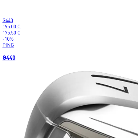
G440
195.00
€
175.50
€
-
10
%
PING
G440