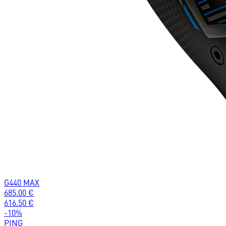
G440 MAX
685.00
€
616.50
€
-
10
%
PING