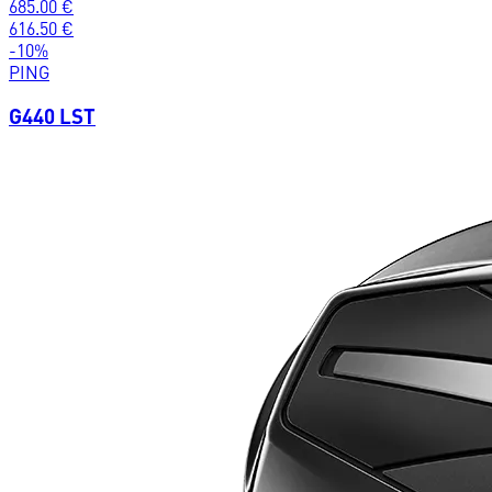
685.00
€
616.50
€
-
10
%
PING
G440 LST