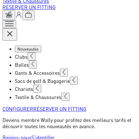
Textile & Chaussures
RÉSERVER UN FITTING
Nouveautés
Clubs
Balles
Gants & Accessoires
Sacs de golf & Bagagerie
Chariots
Textile & Chaussures
CONFIGURER
RÉSERVER UN FITTING
Deviens membre Wally pour profitez des meilleurs tarifs et
découvrir toutes les nouveautés en avance.
Rejoins-nous
S'identifier