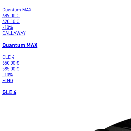
Quantum MAX
689.00
€
620.10
€
-
10
%
CALLAWAY
Quantum MAX
GLE 4
650.00
€
585.00
€
-
10
%
PING
GLE 4