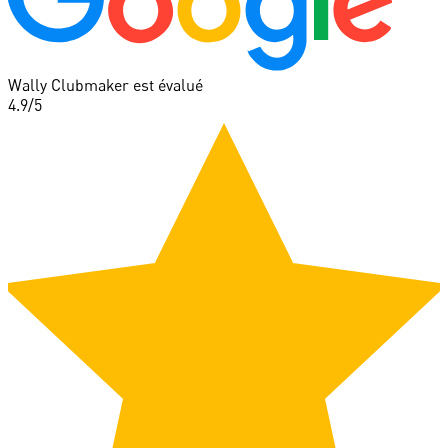
Wally Clubmaker est évalué
4.9
/5