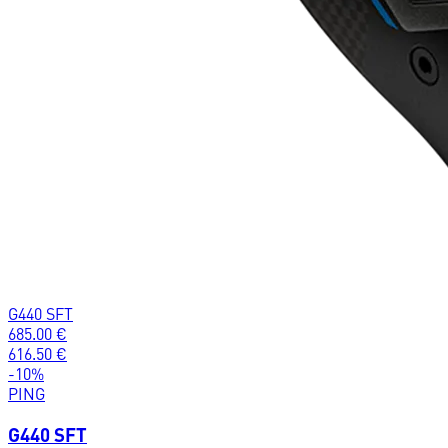
G440 SFT
685.00
€
616.50
€
-
10
%
PING
G440 SFT