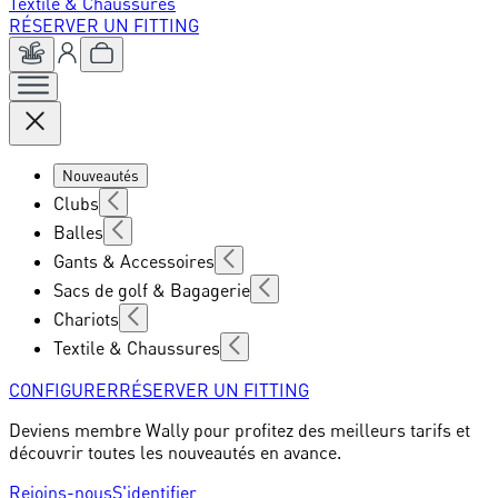
Textile & Chaussures
RÉSERVER UN FITTING
Nouveautés
Clubs
Balles
Gants & Accessoires
Sacs de golf & Bagagerie
Chariots
Textile & Chaussures
CONFIGURER
RÉSERVER UN FITTING
Deviens membre Wally pour profitez des meilleurs tarifs et
découvrir toutes les nouveautés en avance.
Rejoins-nous
S'identifier