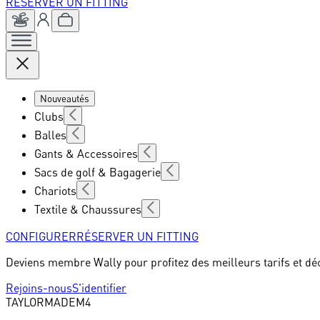
RÉSERVER UN FITTING
Nouveautés
Clubs
Balles
Gants & Accessoires
Sacs de golf & Bagagerie
Chariots
Textile & Chaussures
CONFIGURER
RÉSERVER UN FITTING
Deviens membre Wally pour profitez des meilleurs tarifs et dé
Rejoins-nous
S'identifier
TAYLORMADE
M4