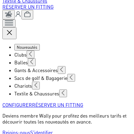
Textile & Chaussures
RÉSERVER UN FITTING
Nouveautés
Clubs
Balles
Gants & Accessoires
Sacs de golf & Bagagerie
Chariots
Textile & Chaussures
CONFIGURER
RÉSERVER UN FITTING
Deviens membre Wally pour profitez des meilleurs tarifs et
découvrir toutes les nouveautés en avance.
Rejoins-nous
S'identifier