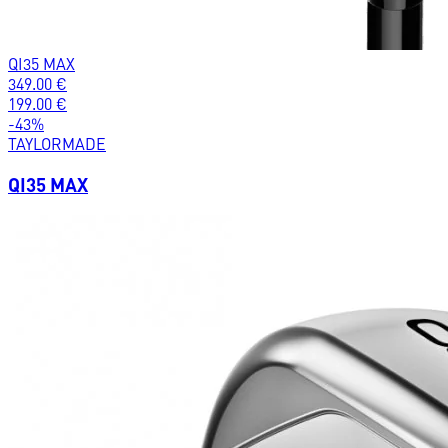
QI35 MAX
349.00
€
199.00
€
-
43
%
TAYLORMADE
QI35 MAX