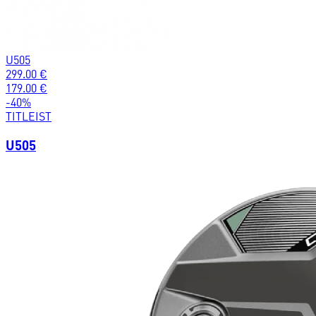
U505
299.00
€
179.00
€
-
40
%
TITLEIST
U505