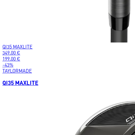
QI35 MAXLITE
349.00
€
199.00
€
-
43
%
TAYLORMADE
QI35 MAXLITE