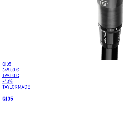
QI35
349.00
€
199.00
€
-
43
%
TAYLORMADE
QI35