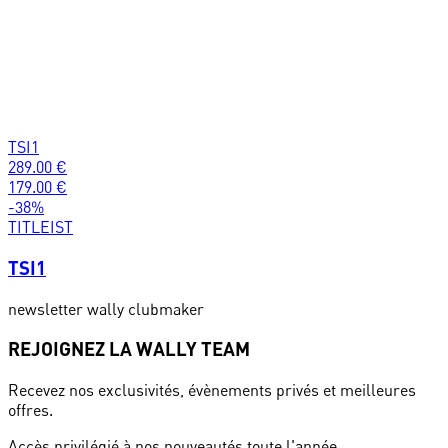
TSI1
289.00
€
179.00
€
-
38
%
TITLEIST
TSI1
newsletter wally clubmaker
REJOIGNEZ LA WALLY TEAM
Recevez nos exclusivités, évènements privés et meilleures
offres.
Accès privilégié à nos nouveautés toute l'année.