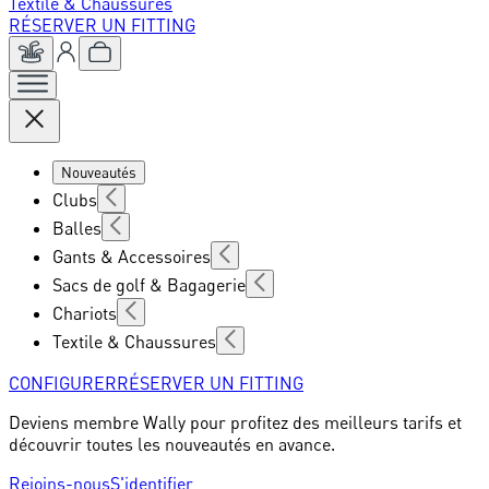
Textile & Chaussures
RÉSERVER UN FITTING
Nouveautés
Clubs
Balles
Gants & Accessoires
Sacs de golf & Bagagerie
Chariots
Textile & Chaussures
CONFIGURER
RÉSERVER UN FITTING
Deviens membre Wally pour profitez des meilleurs tarifs et
découvrir toutes les nouveautés en avance.
Rejoins-nous
S'identifier