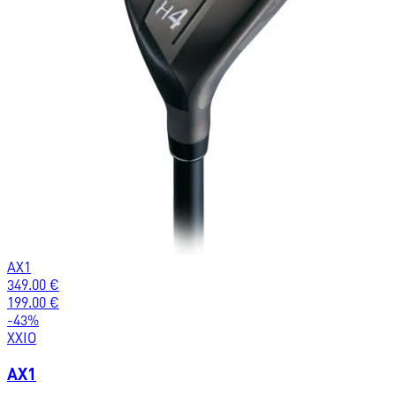
AX1
349.00
€
199.00
€
-
43
%
XXIO
AX1