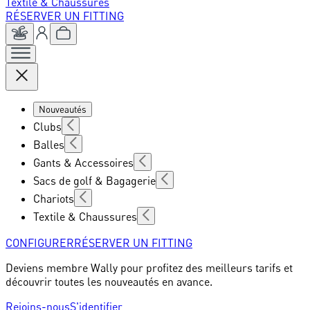
Textile & Chaussures
RÉSERVER UN FITTING
Nouveautés
Clubs
Balles
Gants & Accessoires
Sacs de golf & Bagagerie
Chariots
Textile & Chaussures
CONFIGURER
RÉSERVER UN FITTING
Deviens membre Wally pour profitez des meilleurs tarifs et
découvrir toutes les nouveautés en avance.
Rejoins-nous
S'identifier