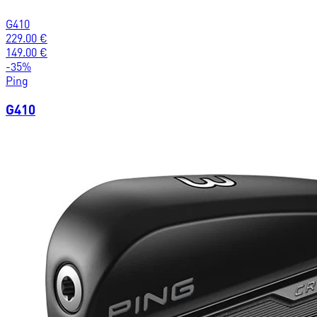
G410
229.00
€
149.00
€
-
35
%
Ping
G410