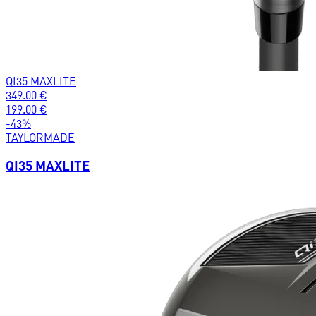
QI35 MAXLITE
349.00
€
199.00
€
-
43
%
TAYLORMADE
QI35 MAXLITE