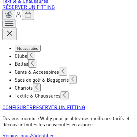
Textile & Chaussures
RÉSERVER UN FITTING
Nouveautés
Clubs
Balles
Gants & Accessoires
Sacs de golf & Bagagerie
Chariots
Textile & Chaussures
CONFIGURER
RÉSERVER UN FITTING
Deviens membre Wally pour profitez des meilleurs tarifs et
découvrir toutes les nouveautés en avance.
Rejoins-nous
S'identifier