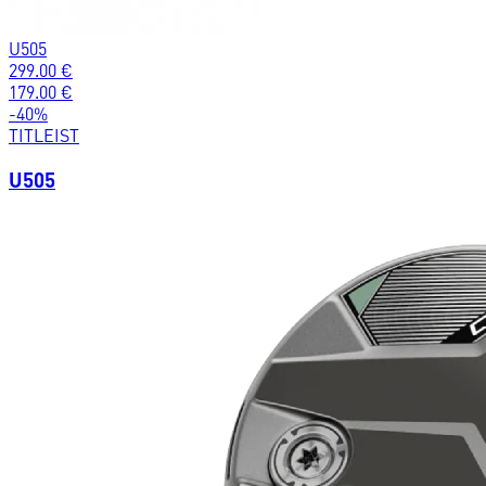
U505
299.00
€
179.00
€
-
40
%
TITLEIST
U505