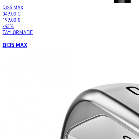
QI35 MAX
349.00
€
199.00
€
-
43
%
TAYLORMADE
QI35 MAX