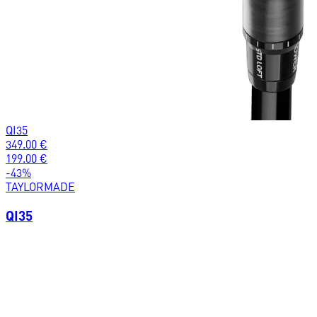
QI35
349.00
€
199.00
€
-
43
%
TAYLORMADE
QI35