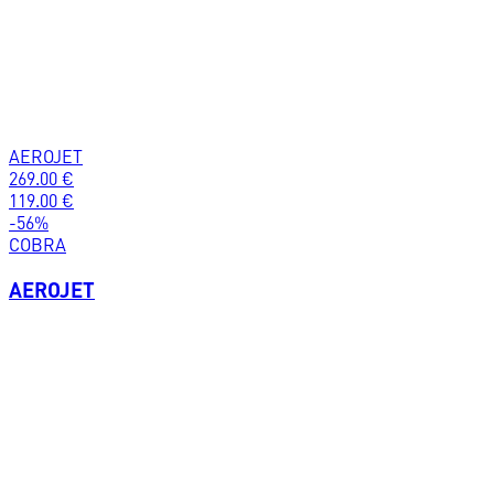
AEROJET
269.00
€
119.00
€
-
56
%
COBRA
AEROJET