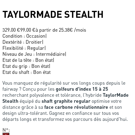
TAYLORMADE
STEALTH
329.00 €
99.00 €
à partir de
25.38
€ /mois
Condition
:
Occasion
|
Dextérité
:
Droitier
|
Flexibilité
:
Regular
|
Niveau de Jeu
:
Intermédiaire
|
Etat de la tête
:
Bon état
|
Etat du grip
:
Bon état
|
Etat du shaft
:
Bon état
Vous manquez de régularité sur vos longs coups depuis le
fairway ? Conçu pour les
golfeurs d'index 15 à 25
recherchant polyvalence et tolérance, l'hybride
TaylorMade
Stealth
équipé du
shaft graphite regular
optimise votre
distance grâce à sa
face carbone révolutionnaire
et son
design ultra-tolérant. Gagnez en confiance sur tous vos
départs longs et transformez vos parcours dès aujourd'hui.
N°
: