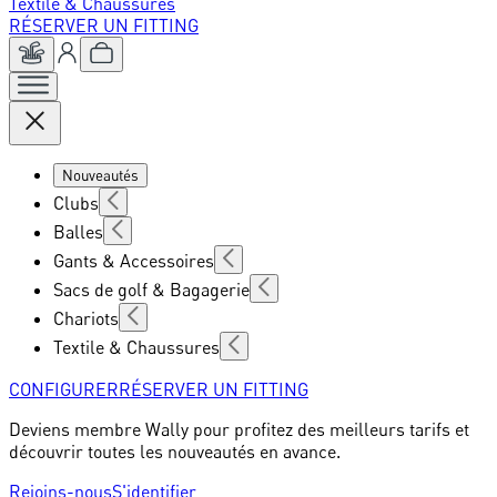
Textile & Chaussures
RÉSERVER UN FITTING
Nouveautés
Clubs
Balles
Gants & Accessoires
Sacs de golf & Bagagerie
Chariots
Textile & Chaussures
CONFIGURER
RÉSERVER UN FITTING
Deviens membre Wally pour profitez des meilleurs tarifs et
découvrir toutes les nouveautés en avance.
Rejoins-nous
S'identifier