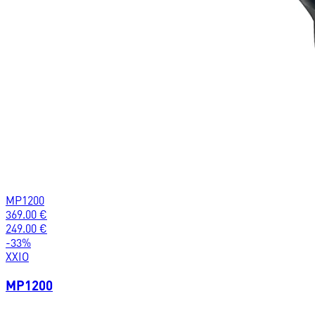
MP1200
369.00
€
249.00
€
-
33
%
XXIO
MP1200