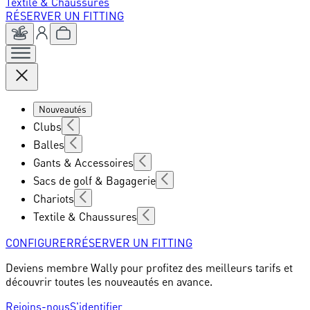
Textile & Chaussures
RÉSERVER UN FITTING
Nouveautés
Clubs
Balles
Gants & Accessoires
Sacs de golf & Bagagerie
Chariots
Textile & Chaussures
CONFIGURER
RÉSERVER UN FITTING
Deviens membre Wally pour profitez des meilleurs tarifs et
découvrir toutes les nouveautés en avance.
Rejoins-nous
S'identifier