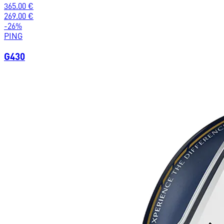
365.00
€
269.00
€
-
26
%
PING
G430