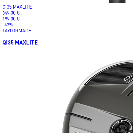
QI35 MAXLITE
349.00
€
199.00
€
-
43
%
TAYLORMADE
QI35 MAXLITE