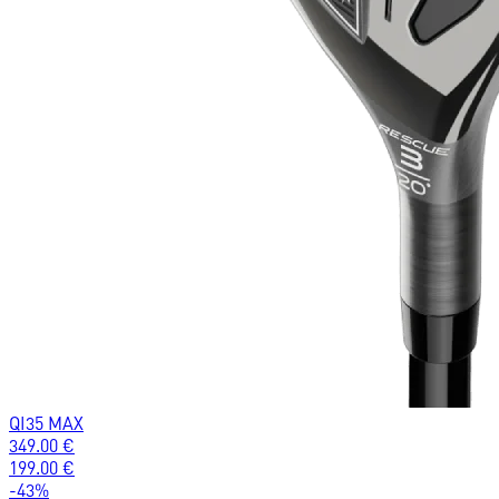
QI35 MAX
349.00
€
199.00
€
-
43
%