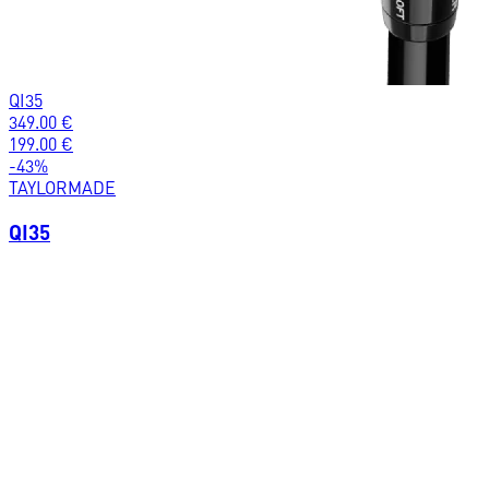
QI35
349.00
€
199.00
€
-
43
%
TAYLORMADE
QI35