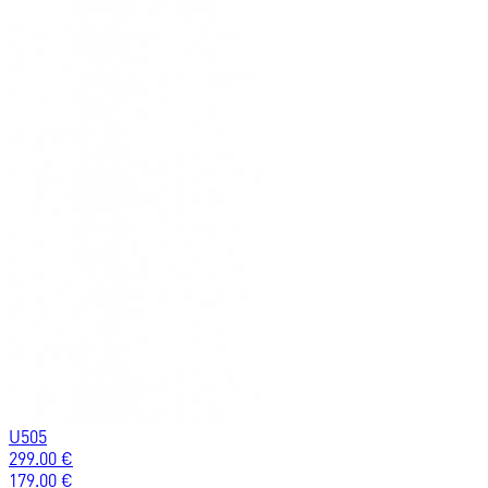
U505
299.00
€
179.00
€