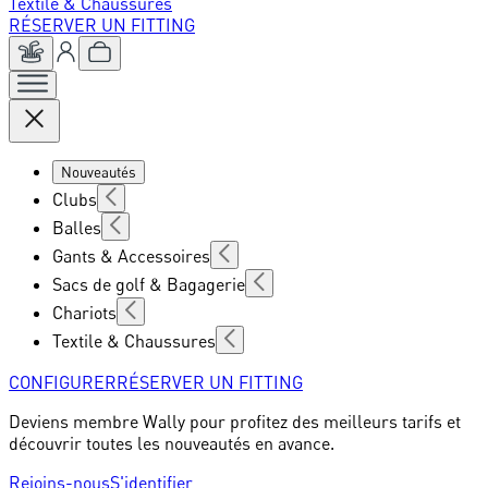
Textile & Chaussures
RÉSERVER UN FITTING
Nouveautés
Clubs
Balles
Gants & Accessoires
Sacs de golf & Bagagerie
Chariots
Textile & Chaussures
CONFIGURER
RÉSERVER UN FITTING
Deviens membre Wally pour profitez des meilleurs tarifs et
découvrir toutes les nouveautés en avance.
Rejoins-nous
S'identifier