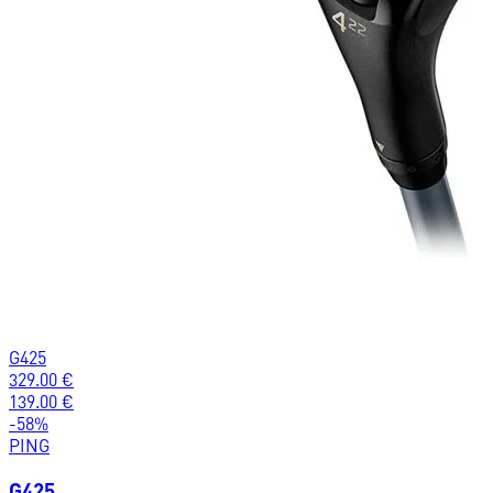
G425
329.00
€
139.00
€
-
58
%
PING
G425