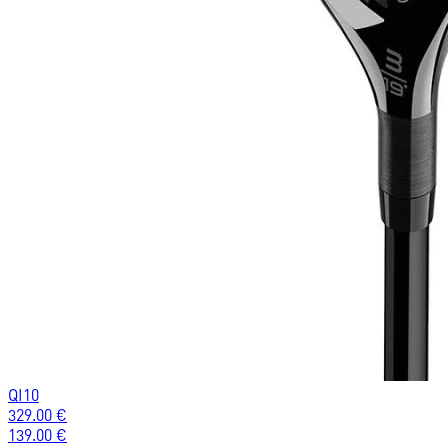
QI10
329.00
€
139.00
€