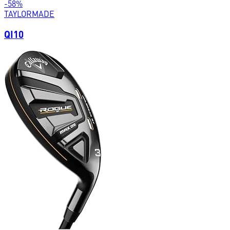
-
58
%
TAYLORMADE
QI10