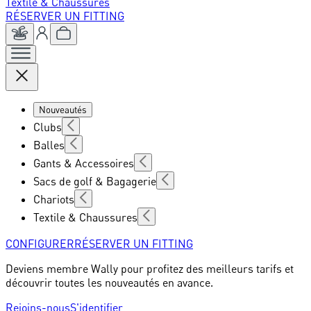
Textile & Chaussures
RÉSERVER UN FITTING
Nouveautés
Clubs
Balles
Gants & Accessoires
Sacs de golf & Bagagerie
Chariots
Textile & Chaussures
CONFIGURER
RÉSERVER UN FITTING
Deviens membre Wally pour profitez des meilleurs tarifs et
découvrir toutes les nouveautés en avance.
Rejoins-nous
S'identifier