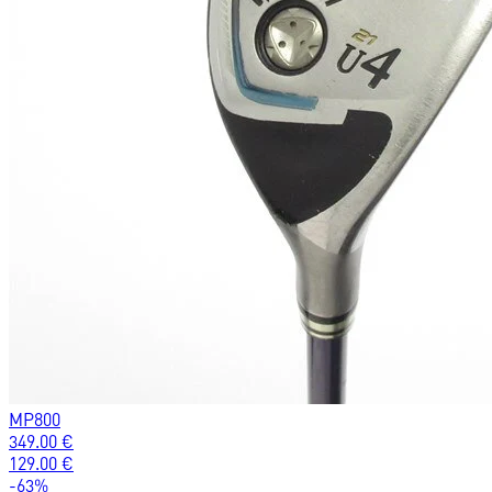
MP800
349.00
€
129.00
€
-
63
%