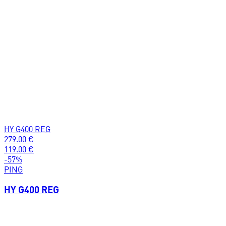
HY G400 REG
279.00
€
119.00
€
-
57
%
PING
HY G400 REG