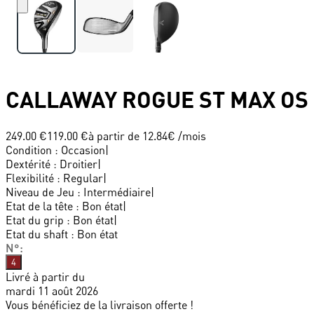
CALLAWAY
ROGUE ST MAX OS
249.00 €
119.00 €
à partir de
12.84
€ /mois
Condition
:
Occasion
|
Dextérité
:
Droitier
|
Flexibilité
:
Regular
|
Niveau de Jeu
:
Intermédiaire
|
Etat de la tête
:
Bon état
|
Etat du grip
:
Bon état
|
Etat du shaft
:
Bon état
N°
:
4
Livré à partir du
mardi 11 août 2026
Vous bénéficiez de la livraison offerte !