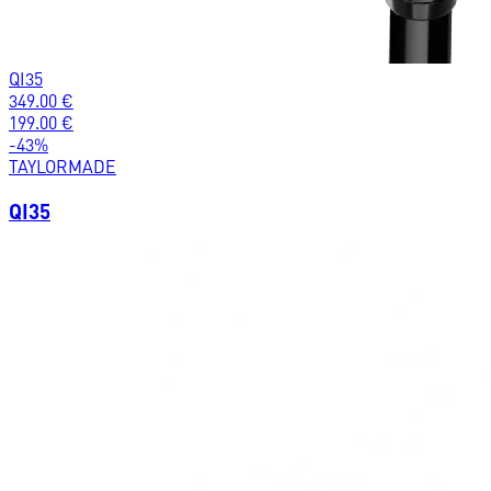
QI35
349.00
€
199.00
€
-
43
%
TAYLORMADE
QI35