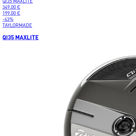
QI35 MAXLITE
349.00
€
199.00
€
-
43
%
TAYLORMADE
QI35 MAXLITE