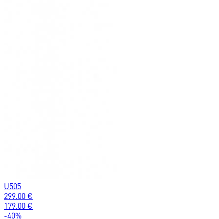
U505
299.00
€
179.00
€
-
40
%