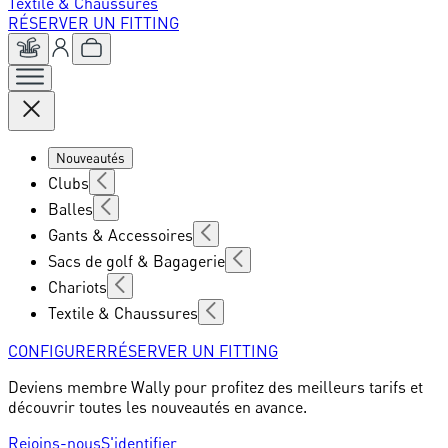
Textile & Chaussures
RÉSERVER UN FITTING
Nouveautés
Clubs
Balles
Gants & Accessoires
Sacs de golf & Bagagerie
Chariots
Textile & Chaussures
CONFIGURER
RÉSERVER UN FITTING
Deviens membre Wally pour profitez des meilleurs tarifs et
découvrir toutes les nouveautés en avance.
Rejoins-nous
S'identifier