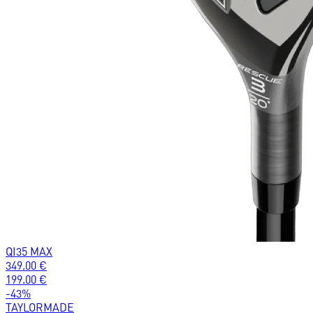
QI35 MAX
349.00
€
199.00
€
-
43
%
TAYLORMADE