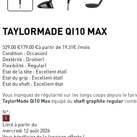
TAYLORMADE
QI10 MAX
329.00 €
179.00 €
à partir de
19.31
€ /mois
Condition
:
Occasion
|
Dextérité
:
Droitier
|
Flexibilité
:
Regular
|
Etat de la tête
:
Excellent état
|
Etat du grip
:
Excellent état
|
Etat du shaft
:
Excellent état
Vous manquez de régularité sur les longs coups depuis le fai
TaylorMade Qi10 Max
équipé du
shaft graphite regular
combin
N°
:
5
Livré à partir du
mercredi 12 août 2026
Vous bénéficiez de la livraison offerte !