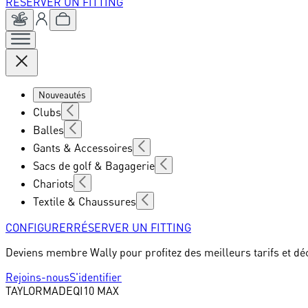
RÉSERVER UN FITTING
Nouveautés
Clubs
Balles
Gants & Accessoires
Sacs de golf & Bagagerie
Chariots
Textile & Chaussures
CONFIGURER
RÉSERVER UN FITTING
Deviens membre Wally pour profitez des meilleurs tarifs et dé
Rejoins-nous
S'identifier
TAYLORMADE
QI10 MAX