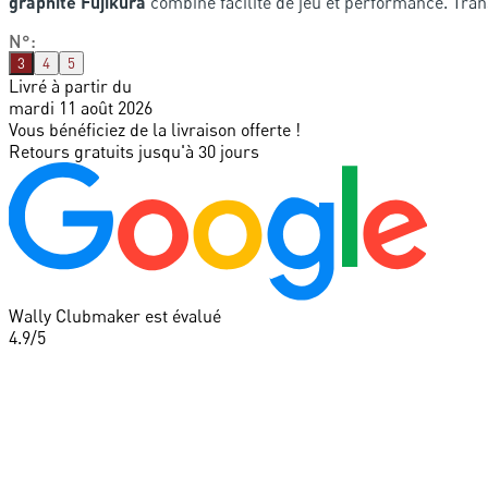
graphite Fujikura
combine facilité de jeu et performance. Tran
N°
:
3
4
5
Livré à partir du
mardi 11 août 2026
Vous bénéficiez de la livraison offerte !
Retours gratuits jusqu'à 30 jours
Wally Clubmaker est évalué
4.9
/5