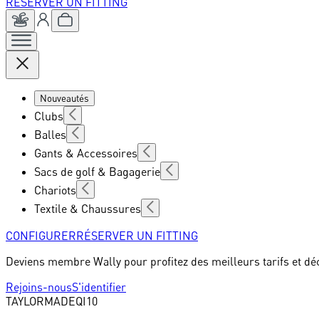
RÉSERVER UN FITTING
Nouveautés
Clubs
Balles
Gants & Accessoires
Sacs de golf & Bagagerie
Chariots
Textile & Chaussures
CONFIGURER
RÉSERVER UN FITTING
Deviens membre Wally pour profitez des meilleurs tarifs et dé
Rejoins-nous
S'identifier
TAYLORMADE
QI10