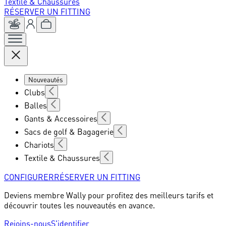
Textile & Chaussures
RÉSERVER UN FITTING
Nouveautés
Clubs
Balles
Gants & Accessoires
Sacs de golf & Bagagerie
Chariots
Textile & Chaussures
CONFIGURER
RÉSERVER UN FITTING
Deviens membre Wally pour profitez des meilleurs tarifs et
découvrir toutes les nouveautés en avance.
Rejoins-nous
S'identifier