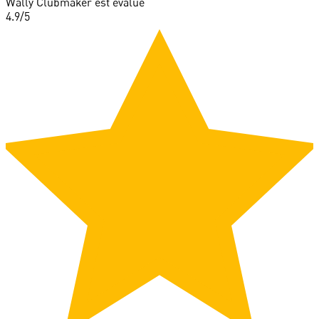
Wally Clubmaker est évalué
4.9
/5