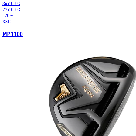
349.00
€
279.00
€
-
20
%
XXIO
MP1100