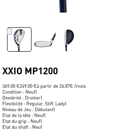
XXIO
MP1200
369.00 €
249.00 €
à partir de
26.87
€ /mois
Condition
:
Neuf
|
Dextérité
:
Droitier
|
Flexibilité
:
Regular, Stiff, Lady
|
Niveau de Jeu
:
Débutant
|
Etat de la tête
:
Neuf
|
Etat du grip
:
Neuf
|
Etat du shaft
:
Neuf