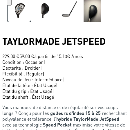
TAYLORMADE
JETSPEED
229.00 €
59.00 €
à partir de
15.13
€ /mois
Condition
:
Occasion
|
Dextérité
:
Droitier
|
Flexibilité
:
Regular
|
Niveau de Jeu
:
Intermédiaire
|
Etat de la tête
:
État Usagé
|
Etat du grip
:
État Usagé
|
Etat du shaft
:
État Usagé
Vous manquez de distance et de régularité sur vos coups
longs ? Conçu pour les
golfeurs d'index 15 à 25
recherchant
polyvalence et tolérance, l'
hybride TaylorMade JetSpeed
avec sa technologie
Speed Pocket
maximise votre vitesse de