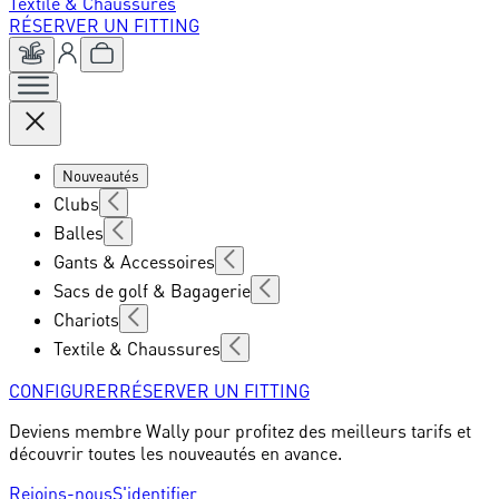
Textile & Chaussures
RÉSERVER UN FITTING
Nouveautés
Clubs
Balles
Gants & Accessoires
Sacs de golf & Bagagerie
Chariots
Textile & Chaussures
CONFIGURER
RÉSERVER UN FITTING
Deviens membre Wally pour profitez des meilleurs tarifs et
découvrir toutes les nouveautés en avance.
Rejoins-nous
S'identifier