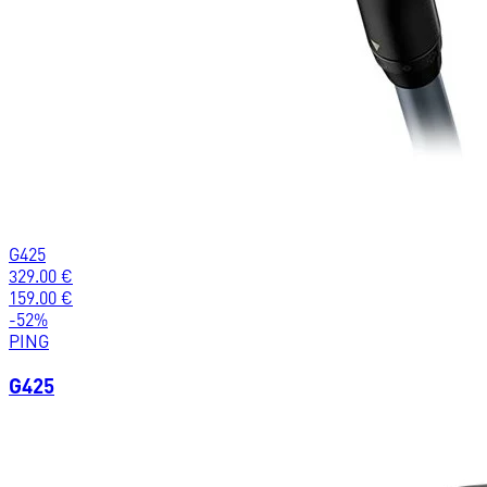
G425
329.00
€
159.00
€
-
52
%
PING
G425