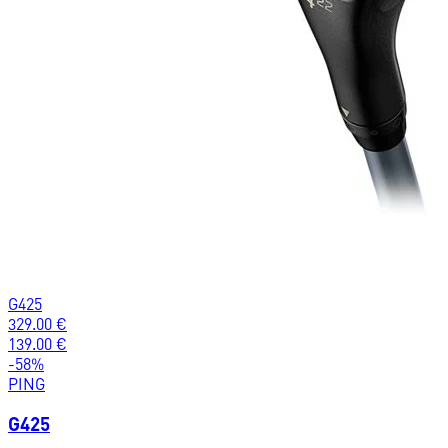
G425
329.00
€
139.00
€
-
58
%
PING
G425