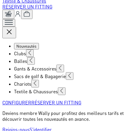
Textile & Chaussures
RÉSERVER UN FITTING
Nouveautés
Clubs
Balles
Gants & Accessoires
Sacs de golf & Bagagerie
Chariots
Textile & Chaussures
CONFIGURER
RÉSERVER UN FITTING
Deviens membre Wally pour profitez des meilleurs tarifs et
découvrir toutes les nouveautés en avance.
Rejoins-nous
S'identifier