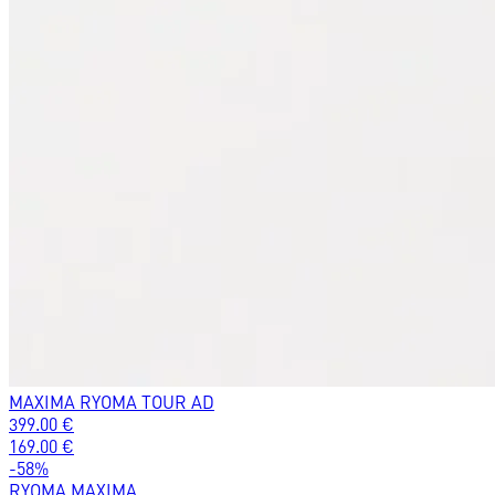
MAXIMA RYOMA TOUR AD
399.00
€
169.00
€
-
58
%
RYOMA MAXIMA