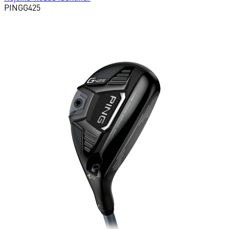
PING
G425