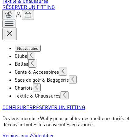
Textile & Chaussures
RÉSERVER UN FITTING
Nouveautés
Clubs
Balles
Gants & Accessoires
Sacs de golf & Bagagerie
Chariots
Textile & Chaussures
CONFIGURER
RÉSERVER UN FITTING
Deviens membre Wally pour profitez des meilleurs tarifs et
découvrir toutes les nouveautés en avance.
Rejoins-nous
S'identifier