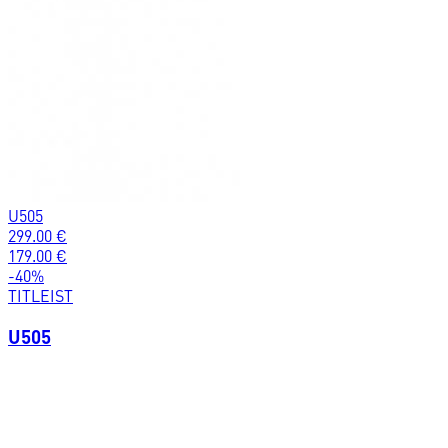
U505
299.00
€
179.00
€
-
40
%
TITLEIST
U505