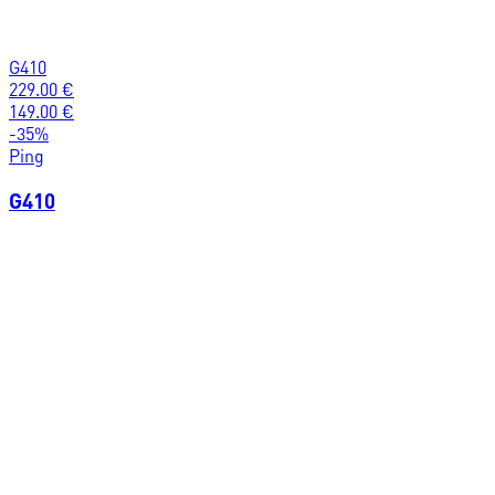
G410
229.00
€
149.00
€
-
35
%
Ping
G410