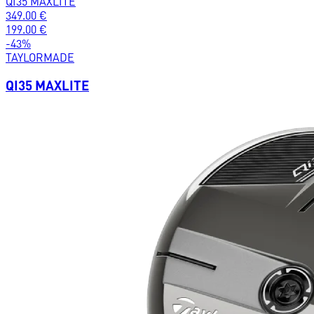
QI35 MAXLITE
349.00
€
199.00
€
-
43
%
TAYLORMADE
QI35 MAXLITE