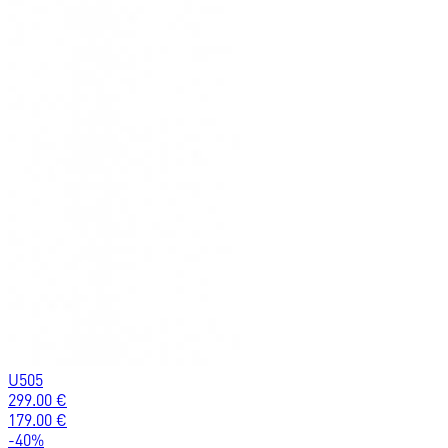
U505
299.00
€
179.00
€
-
40
%