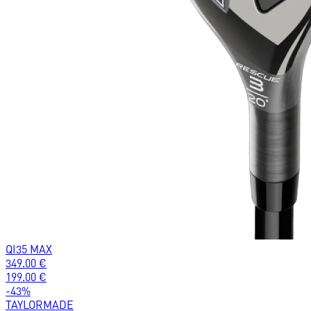
QI35 MAX
349.00
€
199.00
€
-
43
%
TAYLORMADE