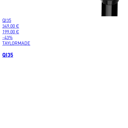
QI35
349.00
€
199.00
€
-
43
%
TAYLORMADE
QI35