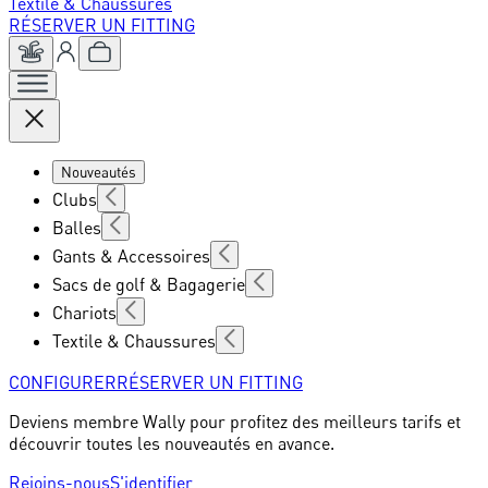
Textile & Chaussures
RÉSERVER UN FITTING
Nouveautés
Clubs
Balles
Gants & Accessoires
Sacs de golf & Bagagerie
Chariots
Textile & Chaussures
CONFIGURER
RÉSERVER UN FITTING
Deviens membre Wally pour profitez des meilleurs tarifs et
découvrir toutes les nouveautés en avance.
Rejoins-nous
S'identifier