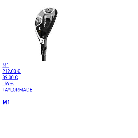
M1
219.00
€
89.00
€
-
59
%
TAYLORMADE
M1