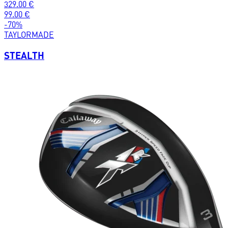
329.00
€
99.00
€
-
70
%
TAYLORMADE
STEALTH