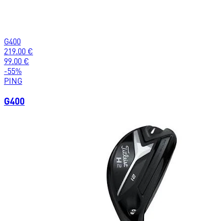
G400
219.00
€
99.00
€
-
55
%
PING
G400