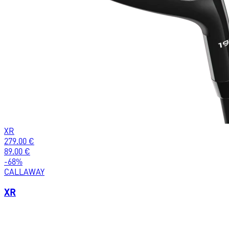
XR
279.00
€
89.00
€
-
68
%
CALLAWAY
XR