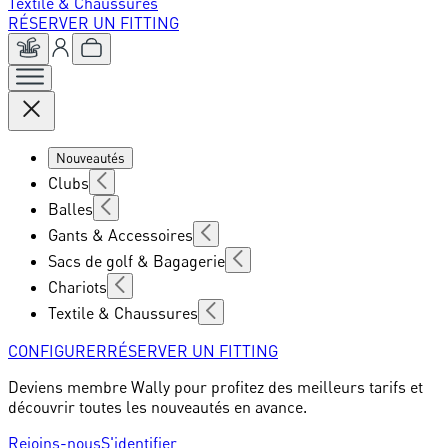
Textile & Chaussures
RÉSERVER UN FITTING
Nouveautés
Clubs
Balles
Gants & Accessoires
Sacs de golf & Bagagerie
Chariots
Textile & Chaussures
CONFIGURER
RÉSERVER UN FITTING
Deviens membre Wally pour profitez des meilleurs tarifs et
découvrir toutes les nouveautés en avance.
Rejoins-nous
S'identifier