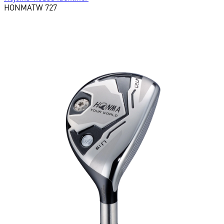
HONMA
TW 727