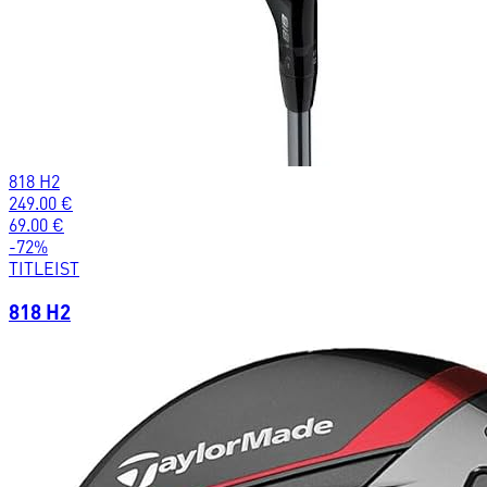
818 H2
249.00
€
69.00
€
-
72
%
TITLEIST
818 H2