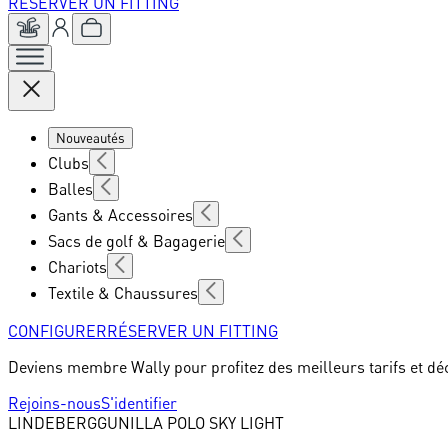
RÉSERVER UN FITTING
Nouveautés
Clubs
Balles
Gants & Accessoires
Sacs de golf & Bagagerie
Chariots
Textile & Chaussures
CONFIGURER
RÉSERVER UN FITTING
Deviens membre Wally pour profitez des meilleurs tarifs et dé
Rejoins-nous
S'identifier
LINDEBERG
GUNILLA POLO SKY LIGHT