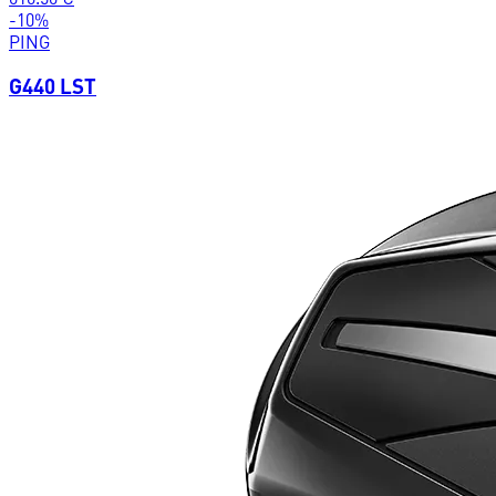
-
10
%
PING
G440 LST