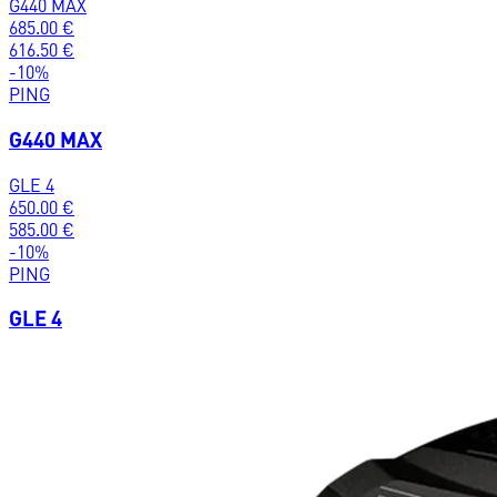
G440 MAX
685.00
€
616.50
€
-
10
%
PING
G440 MAX
GLE 4
650.00
€
585.00
€
-
10
%
PING
GLE 4