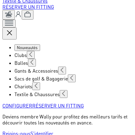
Textile & Chaussures
RÉSERVER UN FITTING
Nouveautés
Clubs
Balles
Gants & Accessoires
Sacs de golf & Bagagerie
Chariots
Textile & Chaussures
CONFIGURER
RÉSERVER UN FITTING
Deviens membre Wally pour profitez des meilleurs tarifs et
découvrir toutes les nouveautés en avance.
Rejoins-nous
S'identifier