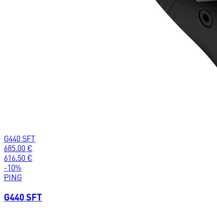
G440 SFT
685.00
€
616.50
€
-
10
%
PING
G440 SFT