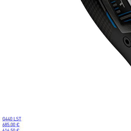
G440 LST
685.00
€
616.50
€