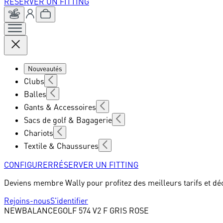
RÉSERVER UN FITTING
Nouveautés
Clubs
Balles
Gants & Accessoires
Sacs de golf & Bagagerie
Chariots
Textile & Chaussures
CONFIGURER
RÉSERVER UN FITTING
Deviens membre Wally pour profitez des meilleurs tarifs et dé
Rejoins-nous
S'identifier
NEWBALANCE
GOLF 574 V2 F GRIS ROSE