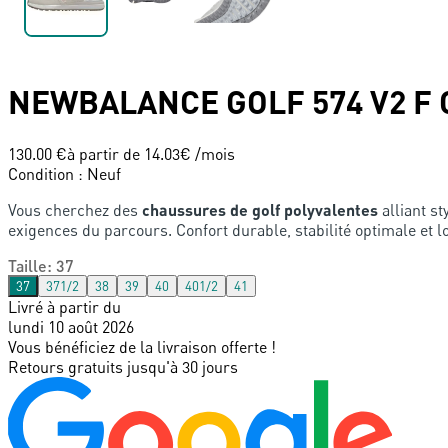
NEWBALANCE
GOLF 574 V2 F
130.00 €
à partir de
14.03
€ /mois
Condition
:
Neuf
Vous cherchez des
chaussures de golf polyvalentes
alliant s
exigences du parcours. Confort durable, stabilité optimale et
Taille
:
37
37
371/2
38
39
40
401/2
41
Livré à partir du
lundi 10 août 2026
Vous bénéficiez de la livraison offerte !
Retours gratuits jusqu'à 30 jours