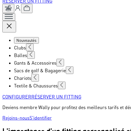
RÉSERVER UN FITTING
Nouveautés
Clubs
Balles
Gants & Accessoires
Sacs de golf & Bagagerie
Chariots
Textile & Chaussures
CONFIGURER
RÉSERVER UN FITTING
Deviens membre Wally pour profitez des meilleurs tarifs et dé
Rejoins-nous
S'identifier
L'importance d'un fitting personnalisé 