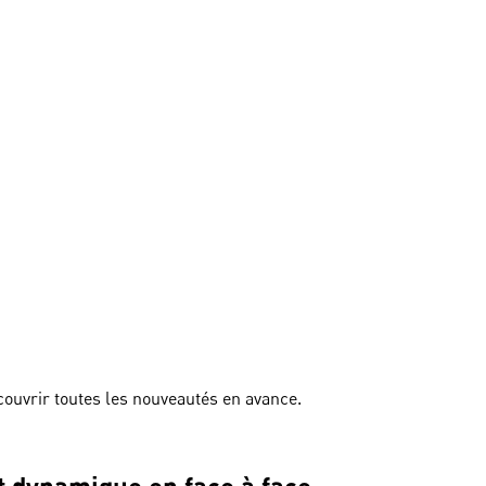
couvrir toutes les nouveautés en avance.
et dynamique en face à face