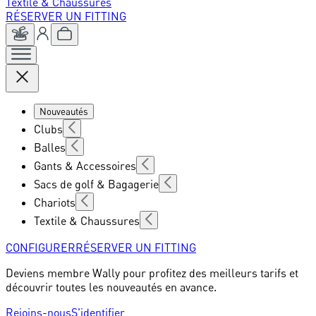
Textile & Chaussures
RÉSERVER UN FITTING
Nouveautés
Clubs
Balles
Gants & Accessoires
Sacs de golf & Bagagerie
Chariots
Textile & Chaussures
CONFIGURER
RÉSERVER UN FITTING
Deviens membre Wally pour profitez des meilleurs tarifs et
découvrir toutes les nouveautés en avance.
Rejoins-nous
S'identifier